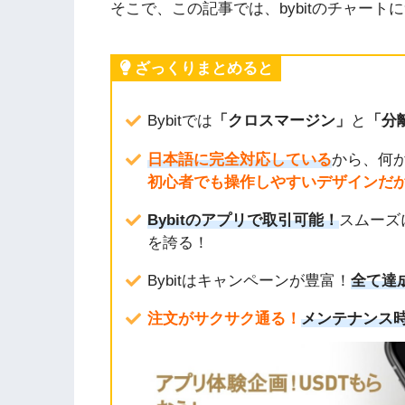
そこで、この記事では、bybitのチャート
ざっくりまとめると
Bybitでは
「クロスマージン」
と
「分
日本語に完全対応している
から、何
初心者でも操作しやすいデザインだ
Bybitのアプリで取引可能！
スムーズ
を誇る！
Bybitはキャンペーンが豊富！
全て達
注文がサクサク通る！
メンテナンス