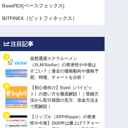
BaseFEX(ベースフェックス)
BITFINEX（ビットフィネックス）
注目記事
1
仮想通貨ステラルーメン
（XLM/Stellar）の将来性や今後は
すごい？｜過去の価格動向や価格予
想、特徴、チャートを分析！
2
【初心者向け】Bybit（バイビッ
ト）の使い方を徹底解説！｜登録方
法から取引画面の見方、送金方法ま
で図解説！
3
【リップル（XRP/Ripple）の将来
性や今後】2020年は爆上げ？チャー