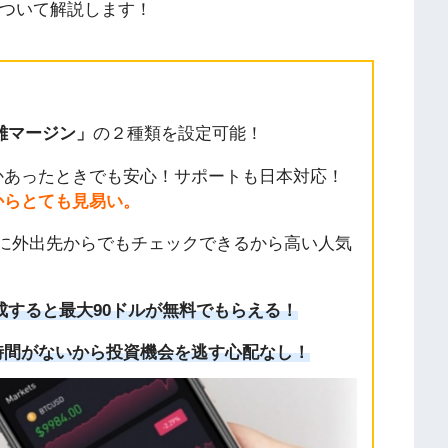
について解説します！
離マージン」
の２種類を設定可能！
かあったときでも安心！サポートも日本対応！
からとても見易い。
に外出先からでもチェックできるから高い人気
成すると最大90ドルが無料でもらえる！
時間がないから投資機会を逃す心配なし！