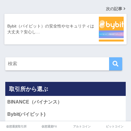
次の記事
Bybit（バイビット）の安全性やセキュリティは
大丈夫？安心し…
取引所から選ぶ
BINANCE（バイナンス）
Bybit(バイビット)
BaseFEX(ベースフェックス)
仮想通貨取引所
仮想通貨FX
アルトコイン
ビットコイン