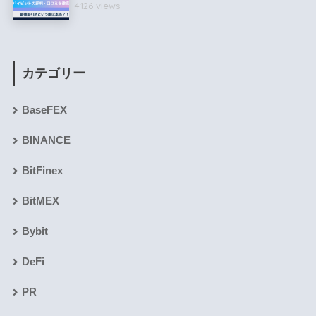
4126 views
カテゴリー
BaseFEX
BINANCE
BitFinex
BitMEX
Bybit
DeFi
PR