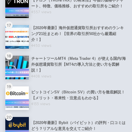
【トロン（TRON/TRX）の将来性】今後の価格やチャ
ート、特徴、価格推移、おすすめの取引所をご紹介！
4557 views
17
【2020年最新】海外仮想通貨取引所おすすめのランキ
ング21社まとめ！【世界の取引所50社から厳選紹
介！】
4450 views
18
チャートツールMT4（Meta Trader 4）が使える国内/海
外仮想通貨取引所【MT4の導入方法と使い方を図解
説！】
4408 views
19
ビットコインSV（Bitcoin SV）の買い方を徹底解説！
【メリット・将来性・注意点もわかる】
4133 views
20
【2020年最新】Bybit（バイビット）の評判・口コミは
どう？リアルな意見を交えてご紹介！