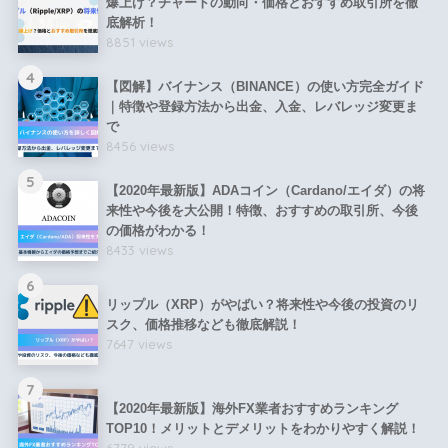
爆上げ？チャートの動向・価格とおすすめ取引所を徹
底解析！
8851 views
4
【図解】バイナンス（BINANCE）の使い方完全ガイド
｜特徴や登録方法から出金、入金、レバレッジ変更ま
で
8456 views
5
【2020年最新版】ADAコイン（Cardano/エイダ）の将
来性や今後を大公開！特徴、おすすめの取引所、今後
の価格がわかる！
8433 views
6
リップル（XRP）がやばい？将来性や今後の投資のリ
スク、価格推移なども徹底解説！
7647 views
7
【2020年最新版】海外FX業者おすすめランキング
TOP10！メリットとデメリットをわかりやすく解説！