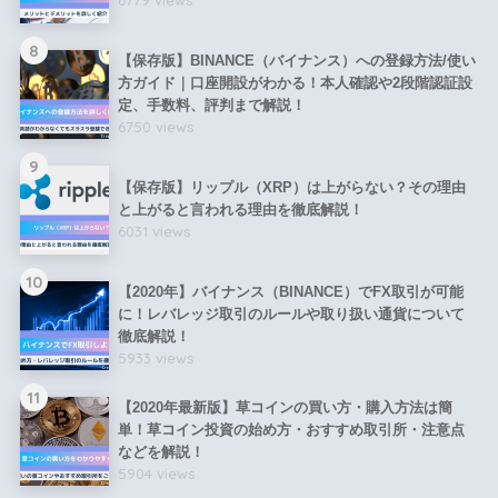
6779 views
8
【保存版】BINANCE（バイナンス）への登録方法/使い
方ガイド｜口座開設がわかる！本人確認や2段階認証設
定、手数料、評判まで解説！
6750 views
9
【保存版】リップル（XRP）は上がらない？その理由
と上がると言われる理由を徹底解説！
6031 views
10
【2020年】バイナンス（BINANCE）でFX取引が可能
に！レバレッジ取引のルールや取り扱い通貨について
徹底解説！
5933 views
11
【2020年最新版】草コインの買い方・購入方法は簡
単！草コイン投資の始め方・おすすめ取引所・注意点
などを解説！
5904 views