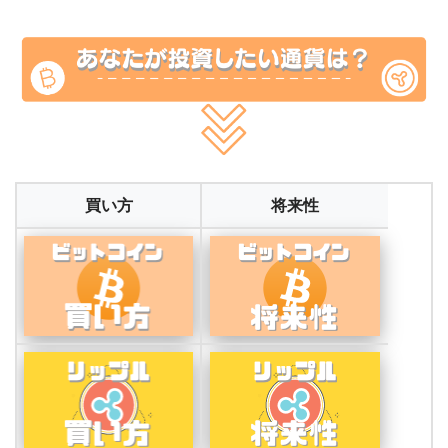
買い方
将来性