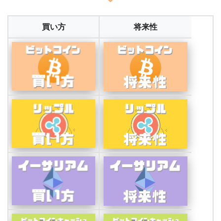
買い方
将来性