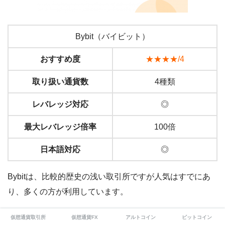
Bybit（バイビット）
おすすめ度
★★★★/4
取り扱い通貨数
4種類
レバレッジ対応
◎
最大レバレッジ倍率
100倍
日本語対応
◎
Bybitは、比較的歴史の浅い取引所ですが人気はすでにあ
り、多くの方が利用しています。
仮想通貨取引所
仮想通貨FX
アルトコイン
ビットコイン
もちろん、レバレッジにも対応していて、日本語にも対応